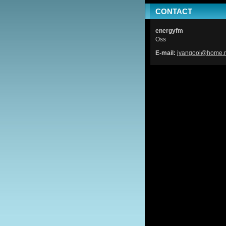
CONTACT
energyfm
Oss
E-mail:
jvangool
@home.n