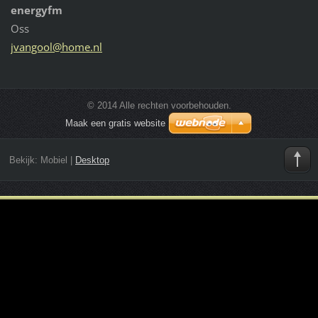
energyfm
Oss
jvangool
@home.nl
© 2014 Alle rechten voorbehouden.
Maak een gratis website
Bekijk:
Mobiel
|
Desktop