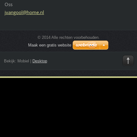
Oss
jvangool
@home.nl
© 2014 Alle rechten voorbehouden.
Maak een gratis website
Bekijk:
Mobiel
|
Desktop